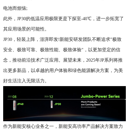
电池而烦恼;
此外，JP30的低温应用极限更是下探至-40℃，进一步拓宽了
其应用场景的可能性。
JP30，轻装上阵，澎湃即发!新能安研发团队不断追求"极致
安全、极致可靠、极致性能、极致体验"，以更加坚定的信
念，推动前沿技术广泛应用。展望未来，2025年JP系列将推
出更多新品，以卓越的用户体验和绿色能源解决方案，为美
好生活注入无限活力。
作为新能安核心业务之一，新能安高功率产品解决方案致力