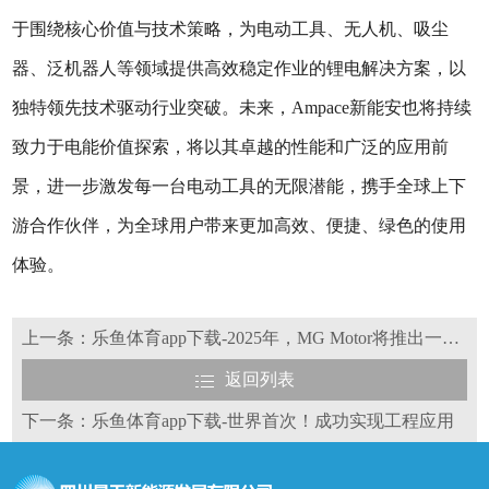
于围绕核心价值与技术策略，为电动工具、无人机、吸尘
器、泛机器人等领域提供高效稳定作业的锂电解决方案，以
独特领先技术驱动行业突破。未来，Ampace新能安也将持续
致力于电能价值探索，将以其卓越的性能和广泛的应用前
景，进一步激发每一台电动工具的无限潜能，携手全球上下
游合作伙伴，为全球用户带来更加高效、便捷、绿色的使用
体验。
上一条：乐鱼体育app下载-2025年，MG Motor将推出一款价位适宜的半固态电池电动汽车
返回列表
下一条：乐鱼体育app下载-世界首次！成功实现工程应用