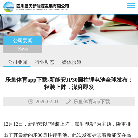
公司要闻
News
公司要闻
行业动态
媒体报道
乐鱼体育app下载-新能安JP30圆柱锂电池全球发布：
轻装上阵，澎湃即发
2026-02-01
乐鱼体育app下载
12月12日，新能安以"轻装上阵，澎湃即发"为主题，隆重推
出了其最新的JP30圆柱锂电池。此次发布标志着新能安在高