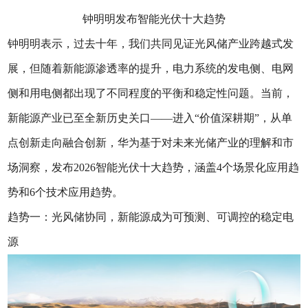
钟明明发布智能光伏十大趋势
钟明明表示，过去十年，我们共同见证光风储产业跨越式发
展，但随着新能源渗透率的提升，电力系统的发电侧、电网
侧和用电侧都出现了不同程度的平衡和稳定性问题。当前，
新能源产业已至全新历史关口——进入“价值深耕期”，从单
点创新走向融合创新，华为基于对未来光储产业的理解和市
场洞察，发布2026智能光伏十大趋势，涵盖4个场景化应用趋
势和6个技术应用趋势。
趋势一：光风储协同，新能源成为可预测、可调控的稳定电
源