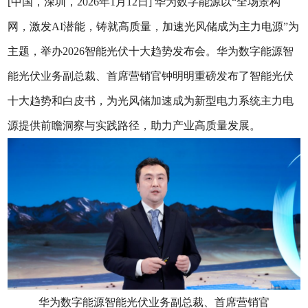
[中国，深圳，2026年1月12日] 华为数字能源以“全场景构
网，激发AI潜能，铸就高质量，加速光风储成为主力电源”为
主题，举办2026智能光伏十大趋势发布会。华为数字能源智
能光伏业务副总裁、首席营销官钟明明重磅发布了智能光伏
十大趋势和白皮书，为光风储加速成为新型电力系统主力电
源提供前瞻洞察与实践路径，助力产业高质量发展。
华为数字能源智能光伏业务副总裁、首席营销官