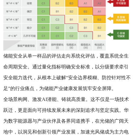
储能安全从单一样品的评估走向系统化评估，覆盖系统全生
命周期安全。通过量化指标明确安全标准，以分级要求牵引
安全能力迭代，从根本上破解“安全边界模糊、防控针对性不
足”的行业痛点，为储能产业健康发展筑牢安全屏障。
全场景构网、激发AI潜能、铸就高质量。这不仅是一场技术
跃迁，更是面向可持续发展未来的深刻追求与坚定实践。华
为数字能源愿与产业伙伴及各界同道携手，在光储的广阔天
地中，以洞见和创新引领产业发展，加速光风储成为主力电