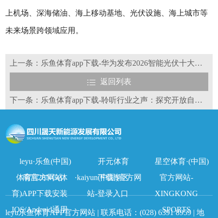
上机场、深海储油、海上移动基地、光伏设施、海上城市等
未来场景跨领域应用。
上一条：乐鱼体育app下载-华为发布2026智能光伏十大趋势
返回列表
下一条：乐鱼体育app下载-聆听行业之声：探究开放自动化技术的现实价值
leyu·乐鱼(中国)
开元体育
星空体育·(中国)
体育官方网站
南宫28NG(体
·kaiyun(中国)官方网
下载专区
官方网站-
育)APP下载安装
站-登录入口
XINGKONG
IOS/Android通用
SPORTS
leyu乐鱼体育APP官方网站 | 联系电话：
(028) 6391 8959
| 地