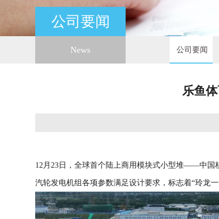
公司要闻
News
公司要闻
乐鱼体
12月23日，全球首个陆上商用模块式小型堆——中
汽轮发电机组各项参数满足设计要求，标志着“玲龙一