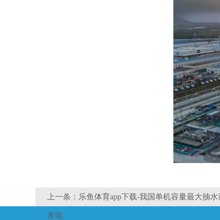
上一条：乐鱼体育app下载-我国单机容量最大抽
发电