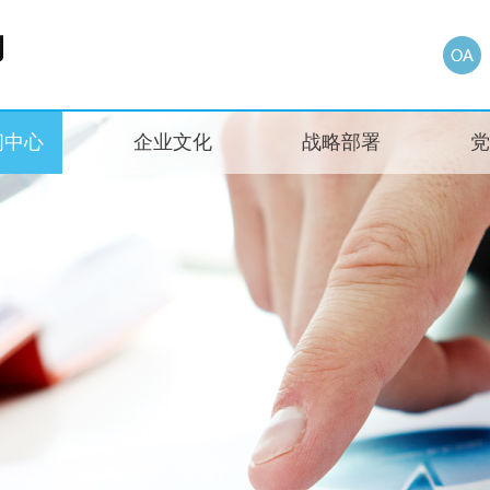
闻中心
企业文化
战略部署
党