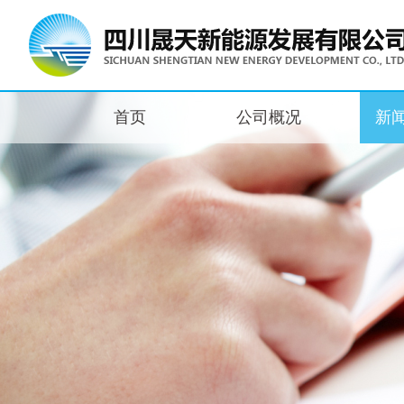
首页
公司概况
新