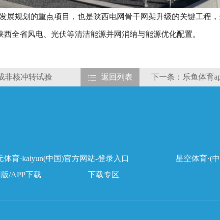
电网发展规划的重点项目，也是陕西电网骨干网架升级的关键工程，
陕西全省风电、光伏等清洁能源并网消纳与能源优化配置。
完成非核冲转试验
返回列表
下一条：乐鱼体育a
体育·kaiyun(中国)官方网站-登录入口
星空体育·(中
用版/APP下载
下载专区