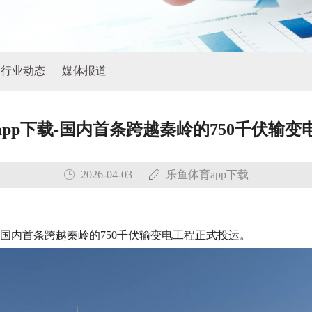
行业动态
媒体报道
app下载-国内首条跨越秦岭的750千伏输变
2026-04-03
乐鱼体育app下载
着国内首条跨越秦岭的750千伏输变电工程正式投运。