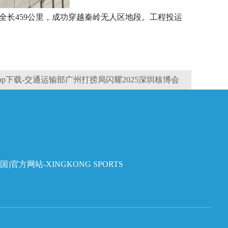
全长459公里，成功穿越秦岭无人区地段。工程投运
pp下载-交通运输部广州打捞局闪耀2025深圳核博会
国)官方网站-XINGKONG SPORTS