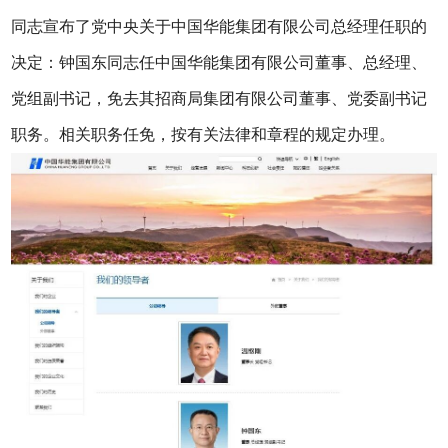
同志宣布了党中央关于中国华能集团有限公司总经理任职的
决定：钟国东同志任中国华能集团有限公司董事、总经理、
党组副书记，免去其招商局集团有限公司董事、党委副书记
职务。相关职务任免，按有关法律和章程的规定办理。