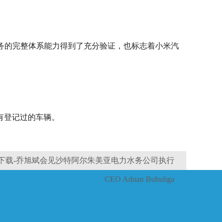
服务的完整体系能力得到了充分验证，也标志着小米汽
有登记过的车辆。
p下载-乔旭斌会见沙特阿尔朱美亚电力水务公司执行
CEO Adnan Buhuliga