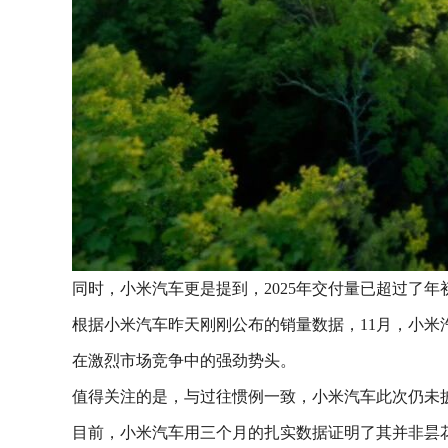
同时，小米汽车更是提到，2025年交付量已超过了年
根据小米汽车昨天刚刚公布的销量数据，11月，小米
在激烈市场竞争中的强劲势头。
值得关注的是，与过往惯例一致，小米汽车此次仍未披
目前，小米汽车用三个月的扎实数据证明了其并非昙