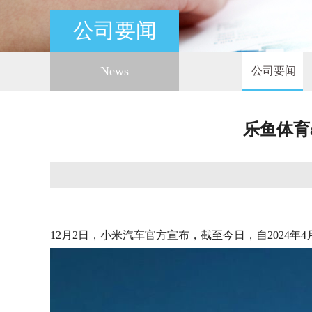
公司要闻
News
公司要闻
乐鱼体育
12月2日，小米汽车官方宣布，截至今日，自2024年