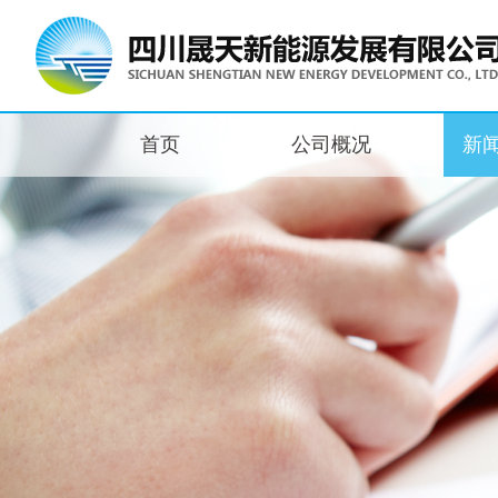
首页
公司概况
新