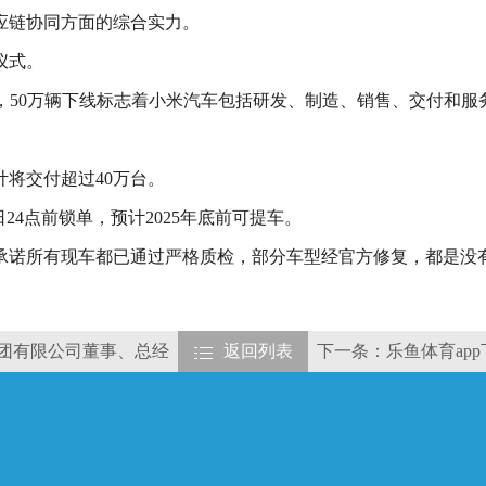
应链协同方面的综合实力。
仪式。
，50万辆下线标志着小米汽车包括研发、制造、销售、交付和
计将交付超过40万台。
日24点前锁单，预计2025年底前可提车。
承诺所有现车都已通过严格质检，部分车型经官方修复，都是没
集团有限公司董事、总经
返回列表
下一条：乐鱼体育ap