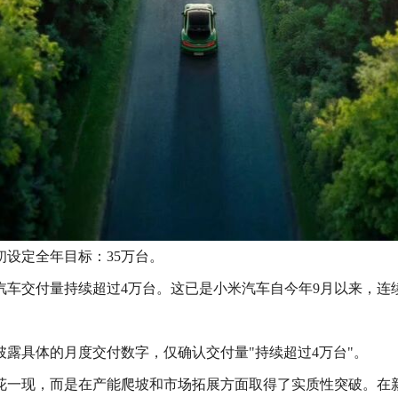
初设定全年目标：35万台。
汽车交付量持续超过4万台。这已是小米汽车自今年9月以来，连
露具体的月度交付数字，仅确认交付量"持续超过4万台"。
花一现，而是在产能爬坡和市场拓展方面取得了实质性突破。在