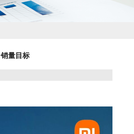
台销量目标