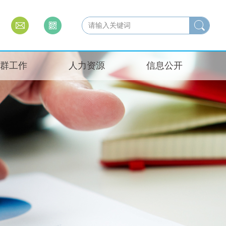
群工作
人力资源
信息公开