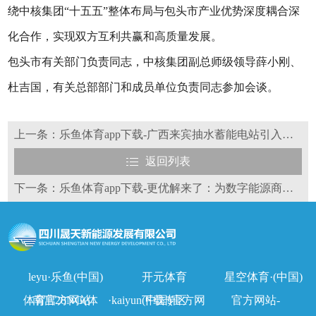
绕中核集团“十五五”整体布局与包头市产业优势深度耦合深
化合作，实现双方互利共赢和高质量发展。
包头市有关部门负责同志，中核集团副总师级领导薛小刚、
杜吉国，有关总部部门和成员单位负责同志参加会谈。
上一条：乐鱼体育app下载-广西来宾抽水蓄能电站引入新能源工程机械
返回列表
下一条：乐鱼体育app下载-更优解来了：为数字能源商用发布FusionSolar9.0解决方案
leyu·乐鱼(中国)
开元体育
星空体育·(中国)
体育官方网站
南宫28NG(体
·kaiyun(中国)官方网
下载专区
官方网站-