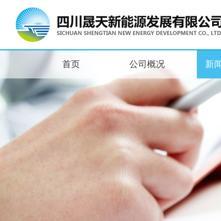
首页
公司概况
新