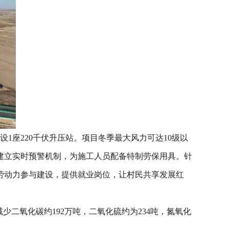
设1座220千伏升压站。项目冬季最大风力可达10级以
建立实时预警机制，为施工人员配备特制劳保用具。针
劳动力参与建设，提供就业岗位，让村民共享发展红
二氧化碳约192万吨，二氧化硫约为234吨，氮氧化