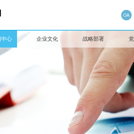
闻中心
企业文化
战略部署
党