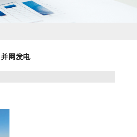
目并网发电