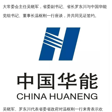
大常委会主任吴晓军，省委副书记、省长罗东川与中国华能
党组书记、董事长温枢刚一行座谈，并共同见证签约。
吴晓军、罗东川代表省委省政府对温枢刚一行来青表示欢