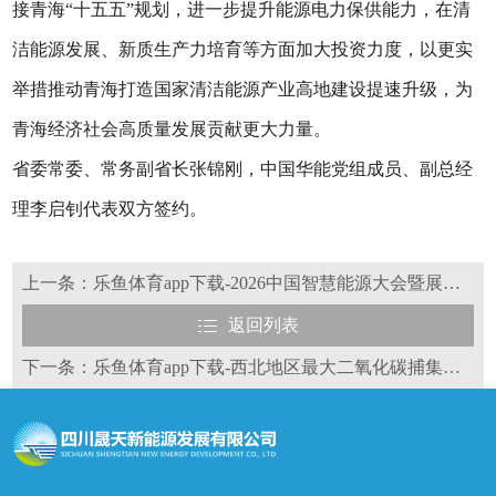
接青海“十五五”规划，进一步提升能源电力保供能力，在清
洁能源发展、新质生产力培育等方面加大投资力度，以更实
举措推动青海打造国家清洁能源产业高地建设提速升级，为
青海经济社会高质量发展贡献更大力量。
省委常委、常务副省长张锦刚，中国华能党组成员、副总经
理李启钊代表双方签约。
上一条：乐鱼体育app下载-2026中国智慧能源大会暨展览会 成都7月盛大举办！
返回列表
下一条：乐鱼体育app下载-西北地区最大二氧化碳捕集封存与利用项目累计注碳突破200万吨