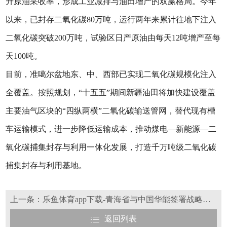
升原油采收率，形成工业减排与油田增产的双赢格局。今年
以来，已封存二氧化碳80万吨，运行两年来累计往地下注入
二氧化碳突破200万吨，试验区日产原油由每天12吨增产至每
天100吨。
目前，准噶尔盆地东、中、西部已实现二氧化碳规模化注入
全覆盖。按照规划，“十五五”期间新疆油田将加快建设覆盖
主要油气区块的“四纵两横”二氧化碳输送管网，替代现有槽
车运输模式，进一步降低运输成本，推动煤电—新能源—二
氧化碳捕集封存与利用一体化发展，打造千万吨级二氧化碳
捕集封存与利用基地。
上一条：乐鱼体育app下载-青海省与中国华能签署战略合作框架协议
返回列表