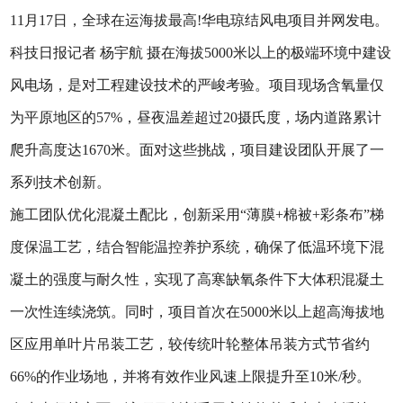
11月17日，全球在运海拔最高!华电琼结风电项目并网发电。
科技日报记者 杨宇航 摄在海拔5000米以上的极端环境中建设
风电场，是对工程建设技术的严峻考验。项目现场含氧量仅
为平原地区的57%，昼夜温差超过20摄氏度，场内道路累计
爬升高度达1670米。面对这些挑战，项目建设团队开展了一
系列技术创新。
施工团队优化混凝土配比，创新采用“薄膜+棉被+彩条布”梯
度保温工艺，结合智能温控养护系统，确保了低温环境下混
凝土的强度与耐久性，实现了高寒缺氧条件下大体积混凝土
一次性连续浇筑。同时，项目首次在5000米以上超高海拔地
区应用单叶片吊装工艺，较传统叶轮整体吊装方式节省约
66%的作业场地，并将有效作业风速上限提升至10米/秒。