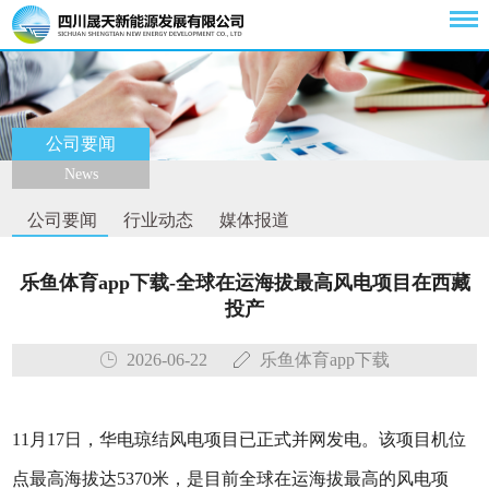
公司要闻
News
公司要闻
行业动态
媒体报道
乐鱼体育app下载-全球在运海拔最高风电项目在西藏
投产
2026-06-22
乐鱼体育app下载
11月17日，华电琼结风电项目已正式并网发电。该项目机位
点最高海拔达5370米，是目前全球在运海拔最高的风电项