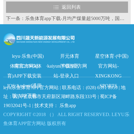
返回列表
下一条：乐鱼体育app下载-月均产煤量超5000万吨，国家能源集团多举措保障冬季能源稳定供应
leyu·乐鱼(中国)
开元体育
星空体育·(中国)
体育官方网站
南宫28NG(体
·kaiyun(中国)官方网
下载专区
官方网站-
育)APP下载安装
站-登录入口
XINGKONG
IOS/Android通用
SPORTS
leyu乐鱼体育APP官方网站 | 联系电话：
(028) 6391 8959
| 地
版/APP下载
址：四川省成都市天府新区湖畔路东段333号 |
蜀ICP备
19032041号-1
| 技术支持：
乐鱼app
COPYRIGHT ©2018 （） ALL RIGHT RESERVED. LEYU乐
鱼体育APP官方网站 版权所有