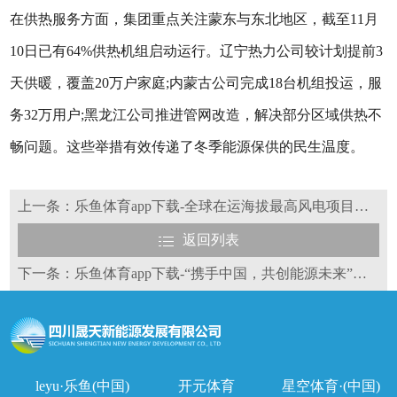
在供热服务方面，集团重点关注蒙东与东北地区，截至11月
10日已有64%供热机组启动运行。辽宁热力公司较计划提前3
天供暖，覆盖20万户家庭;内蒙古公司完成18台机组投运，服
务32万用户;黑龙江公司推进管网改造，解决部分区域供热不
畅问题。这些举措有效传递了冬季能源保供的民生温度。
上一条：乐鱼体育app下载-全球在运海拔最高风电项目在西藏投产
返回列表
下一条：乐鱼体育app下载-“携手中国，共创能源未来”——贝克休斯携创新能源与工业技术亮相第八届进博会
leyu·乐鱼(中国)
开元体育
星空体育·(中国)