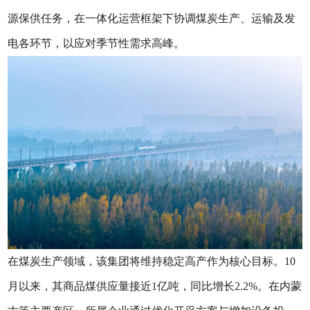
源保供任务，在一体化运营框架下协调煤炭生产、运输及发
电各环节，以应对季节性需求高峰。
在煤炭生产领域，该集团将维持稳定高产作为核心目标。10
月以来，其商品煤供应量接近1亿吨，同比增长2.2%。在内蒙