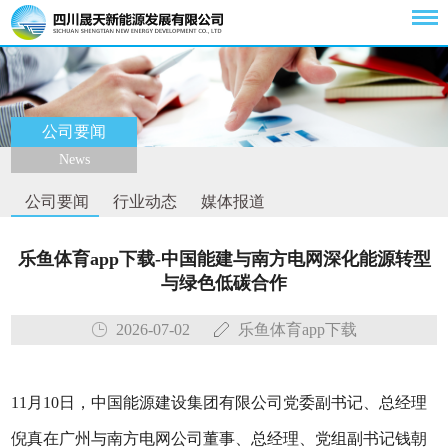
公司要闻
News
公司要闻
行业动态
媒体报道
乐鱼体育app下载-中国能建与南方电网深化能源转型
与绿色低碳合作
2026-07-02
乐鱼体育app下载
11月10日，中国能源建设集团有限公司党委副书记、总经理
倪真在广州与南方电网公司董事、总经理、党组副书记钱朝