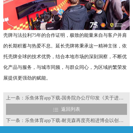
壳牌与法拉利75年的合作证明，极致的能量来自与客户并肩
的长期积蓄与热爱不息。延长壳牌将秉承这一精神主张，依
托壳牌全球的技术优势，结合本地市场的深刻洞察，不断优
化产品与服务，与城市同频，与群众同心，为区域的繁荣发
展提供更强劲的赋能。
上一条：乐鱼体育app下载-国务院办公厅印发《关于进一步促进民间投资发展的若干措施》
返回列表
下一条：乐鱼体育app下载-耐克森再度亮相进博会以创新电气化技术助力中国深海发展战略