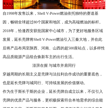
自1998年发售以来，Shell V-Power燃油依托独特的赛道基
因，畅销全球超过80个国家和地区，成为高端燃油的标杆。
2018年，恰逢西安获批国家中心城市，为了更好地服务区域
发展，延长壳牌将Shell V-Power燃油引入三秦大地，并在此
后将产品布局至陕西、河南、山西的超500座站点，以多样性
高品质能源产品组合焕新车主的出行生活。
澎湃在握 与城市并肩同行
穿越周期的长期主义是壳牌与法拉利合作成功的重要底色，
也是延长壳牌与城同行、可持续发展的价值驱动。
作为生于斯长于斯的企业，延长壳牌自成立以来，不仅引入
壳牌的优质产品与服务，更积极探索符合本地需求的综合能